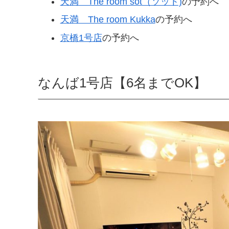
天満 The room söt（ソット)
の予約へ
天満 The room Kukka
の予約へ
京橋1号店
の予約へ
なんば1号店【6名までOK】