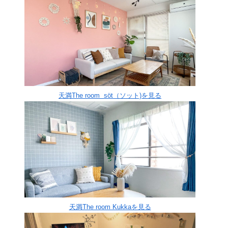
天満The room söt（ソット)を見る
天満The room Kukkaを見る