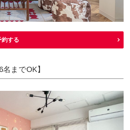
予約する
)【6名までOK】